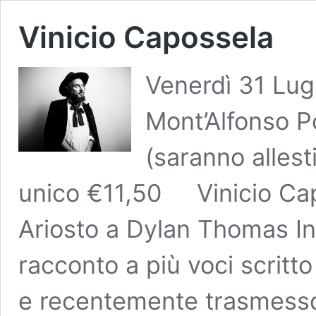
Vinicio Capossela
Venerdì 31 Lug
Mont’Alfonso P
(saranno allest
unico €11,50 Vinicio Capo
Ariosto a Dylan Thomas In “s
racconto a più voci scritt
e recentemente trasmess